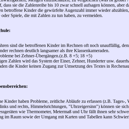
f, dass sie die Zahlenreihe bis 10 zwar schnell aufsagen können, aber d
 betroffene Kinder die gewürfelte Augenzahl immer wieder abzählen, s
 oder Spiele, die mit Zahlen zu tun haben, zu vermeiden.
hule:
jahren sind die betroffenen Kinder im Rechnen oft noch unauffällig, 
er rechnen deutlich langsamer als ihre Klassenkameraden.
obleme bei Zehner-Übergängen.(z.B. 8 +5; 18 +5)
igen Zahlen wird das System der Einer, Zehner, Hunderter usw. dauerha
nden die Kinder keinen Zugang zur Umsetzung des Textes in Rechenau
ensbereichen:
e Kinder haben Probleme, zeitliche Abläufe zu erfassen (z.B. Tages-,
inks und rechts, Himmelsrichtungen, "Uhrzeigersinn") können sie sich
sgeräten wie Thermometer, Metermaß und Uhr fällt ihnen sehr schwer
ng im Raum sowie der Umgang mit Karten und Tabellen kann Schwierig