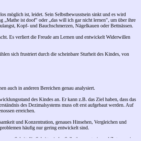
s möglich ist, leidet. Sein Selbstbewusstsein sinkt und es wird
„Mathe ist doof" oder „das will ich gar nicht lernen", um über ihre
ulangst, Kopf- und Bauchschmerzen, Nägelkauen oder Bettnässen.
scht. Es verliert die Freude am Lernen und entwickelt Widerwillen
hlen sich frustriert durch die scheinbare Sturheit des Kindes, von
en auch in anderen Bereichen genau analysiert.
twicklungsstand des Kindes an. Er kann z.B. das Ziel haben, dass das
rständnis des Dezimalsystems muss oft erst aufgebaut werden. Auf
enossen erreichen.
samkeit und Konzentration, genaues Hinsehen, Vergleichen und
problemen häufig nur gering entwickelt sind.
nn es Schritt für Schritt wieder Selbstbewusstsein und Zutrauen in