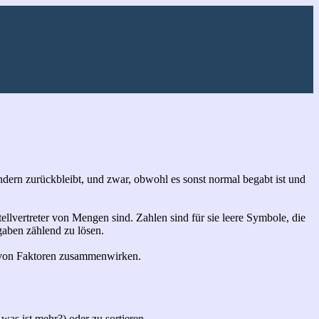
ndern zurückbleibt, und zwar, obwohl es sonst normal begabt ist und
tellvertreter von Mengen sind. Zahlen sind für sie leere Symbole, die
gaben zählend zu lösen.
hl von Faktoren zusammenwirken.
was ist mehr?) oder zu sortieren.